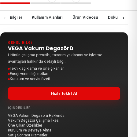
‹
›
knik Bilgiler
Kullanım Alanları
Ürün Videosu
Dökümanlar
GENEL BILGI
VEGA Vakum Degazörü
Ürünün çalışma prensibi, tasarım yaklaşımı ve işletme
avantajları hakkında detaylı bilgi.
Teknik açıklama ve öne çıkanlar
Enerji verimliliği notları
Kurulum ve servis özeti
Hızlı Teklif Al
İÇINDEKILER
VEGA Vakum Degazörü Hakkında
Vakum Degazör Çalışma İlkesi
Öne Çıkan Özellikler
Kurulum ve Devreye Alma
Satış Sonrası Hizmetler