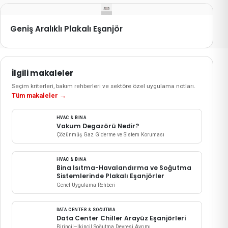
Geniş Aralıklı Plakalı Eşanjör
İlgili makaleler
Seçim kriterleri, bakım rehberleri ve sektöre özel uygulama notları.
Tüm makaleler
→
HVAC & BINA
Vakum Degazörü Nedir?
Çözünmüş Gaz Giderme ve Sistem Koruması
HVAC & BINA
Bina Isıtma-Havalandırma ve Soğutma
Sistemlerinde Plakalı Eşanjörler
Genel Uygulama Rehberi
DATA CENTER & SOĞUTMA
Data Center Chiller Arayüz Eşanjörleri
Birincil–İkincil Soğutma Devresi Ayrımı