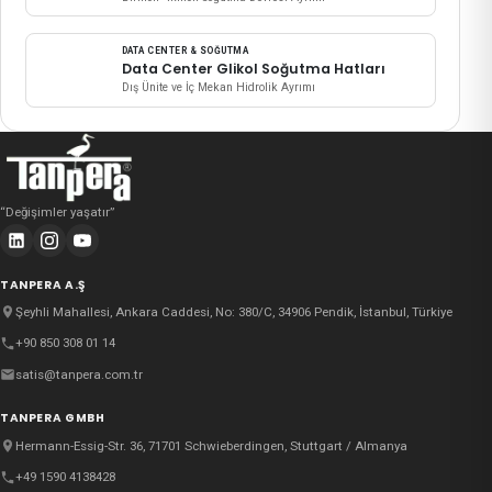
DATA CENTER & SOĞUTMA
Data Center Glikol Soğutma Hatları
Dış Ünite ve İç Mekan Hidrolik Ayrımı
“
Değişimler yaşatır
”
TANPERA A.Ş
Şeyhli Mahallesi, Ankara Caddesi, No: 380/C, 34906 Pendik, İstanbul, Türkiye
+90 850 308 01 14
satis@tanpera.com.tr
TANPERA GMBH
Hermann-Essig-Str. 36, 71701 Schwieberdingen, Stuttgart / Almanya
+49 1590 4138428