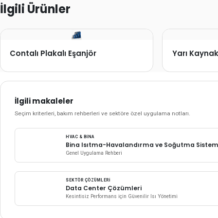
İlgili Ürünler
Contalı Plakalı Eşanjör
Yarı Kaynakl
İlgili makaleler
Seçim kriterleri, bakım rehberleri ve sektöre özel uygulama notları.
HVAC & BINA
Bina Isıtma-Havalandırma ve Soğutma Sistemle
Genel Uygulama Rehberi
SEKTÖR ÇÖZÜMLERI
Data Center Çözümleri
Kesintisiz Performans için Güvenilir Isı Yönetimi