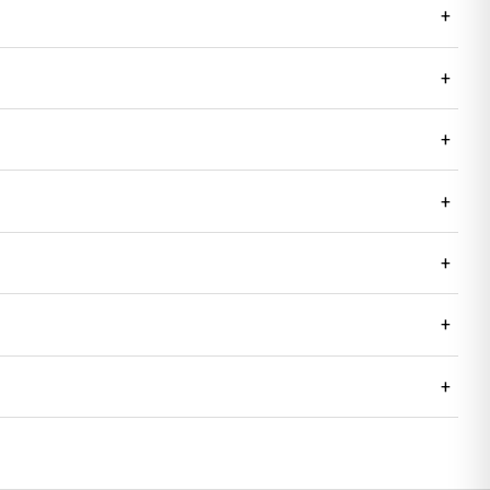
+
+
+
+
+
+
+