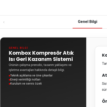
‹
Genel Bilgi
GENEL BILGI
Kombox Kompresör Atık
Ko
Isı Geri Kazanım Sistemi
Tan
Ürünün çalışma prensibi, tasarım yaklaşımı ve
işletme avantajları hakkında detaylı bilgi.
At
Teknik açıklama ve öne çıkanlar
Enerji verimliliği notları
Sis
Kurulum ve servis özeti
sür
Ön