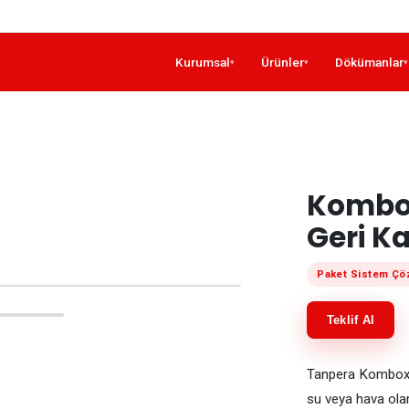
Kurumsal
Ürünler
Dökümanlar
▾
▾
▾
Kombox
Geri K
Paket Sistem Çö
Teklif Al
Tanpera Kombox, k
su veya hava olar