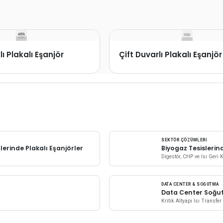
ı Plakalı Eşanjör
Çift Duvarlı Plakalı Eşanjör
SEKTÖR ÇÖZÜMLERI
rinde Plakalı Eşanjörler
Biyogaz Tesislerin
Digestör, CHP ve Isı Geri
DATA CENTER & SOĞUTMA
Data Center Soğu
Kritik Altyapı Isı Transfe