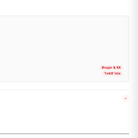
Broşür & KK
Teklif İste
−