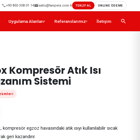
+90 850 308 01 14
satis@tanpera.com.tr
TEKLİF AL
ONLINE ÖDEME
Uygulama Alanları
Referanslarımız
İletişim
▾
▾
 Kompresör Atık Isı
azanım Sistemi
zümleri
ompresör egzoz havasındaki atık ısıyı kullanılabilir sıcak
ak geri kazandırır.