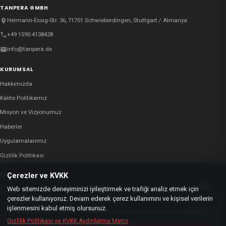
TANPERA GMBH
Hermann-Essig-Str. 36, 71701 Schwieberdingen, Stuttgart / Almanya
+49 1590 4138428
info@tanpera.de
KURUMSAL
Hakkımızda
Kalite Politikamız
Misyon ve Vizyonumuz
Haberler
Uygulamalarımız
Gizlilik Politikası
ÜRÜNLERIMIZ
Çerezler ve KVKK
Web sitemizde deneyiminizi iyileştirmek ve trafiği analiz etmek için
Isı Değiştiriciler
Çözüm Merkezi Yayında
çerezler kullanıyoruz. Devam ederek çerez kullanımını ve kişisel verilerin
×
Paket Sistem Çözümleri
işlenmesini kabul etmiş olursunuz.
Sektörel rehberler, teknik içerikler ve mühendislik çözümlerimizi keşfedin.
Isıl Depolama Çözümleri
Gizlilik Politikası ve KVKK Aydınlatma Metni