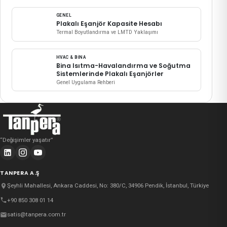
GENEL
Plakalı Eşanjör Kapasite Hesabı
Termal Boyutlandırma ve LMTD Yaklaşımı
HVAC & BINA
Bina Isıtma-Havalandırma ve Soğutma
Sistemlerinde Plakalı Eşanjörler
Genel Uygulama Rehberi
“
Değişimler yaşatır
”
TANPERA A.Ş
Şeyhli Mahallesi, Ankara Caddesi, No: 380/C, 34906 Pendik, İstanbul, Türkiye
+90 850 308 01 14
satis@tanpera.com.tr