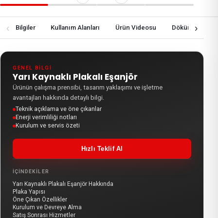
‹
›
knik Bilgiler
Kullanım Alanları
Ürün Videosu
Dökümanlar
GENEL BILGI
Yarı Kaynaklı Plakalı Eşanjör
Ürünün çalışma prensibi, tasarım yaklaşımı ve işletme
avantajları hakkında detaylı bilgi.
Teknik açıklama ve öne çıkanlar
Enerji verimliliği notları
Kurulum ve servis özeti
Hızlı Teklif Al
İÇINDEKILER
Yarı Kaynaklı Plakalı Eşanjör Hakkında
Plaka Yapısı
Öne Çıkan Özellikler
Kurulum ve Devreye Alma
Satış Sonrası Hizmetler