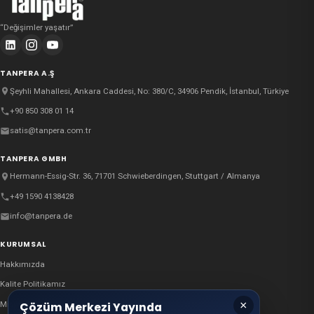
“
Değişimler yaşatır
”
TANPERA A.Ş
Şeyhli Mahallesi, Ankara Caddesi, No: 380/C, 34906 Pendik, İstanbul, Türkiye
+90 850 308 01 14
satis@tanpera.com.tr
TANPERA GMBH
Hermann-Essig-Str. 36, 71701 Schwieberdingen, Stuttgart / Almanya
+49 1590 4138428
info@tanpera.de
KURUMSAL
Hakkımızda
Kalite Politikamız
×
Misyon ve Vizyonumuz
Çözüm Merkezi Yayında