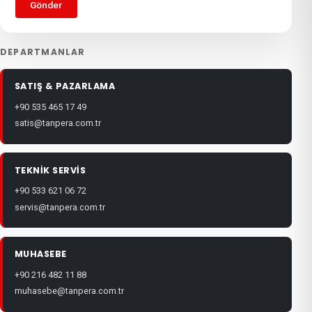
Gönder
DEPARTMANLAR
SATIŞ & PAZARLAMA
+90 535 465 17 49
satis@tanpera.com.tr
TEKNIK SERVIS
+90 533 621 06 72
servis@tanpera.com.tr
MUHASEBE
+90 216 482 11 88
muhasebe@tanpera.com.tr