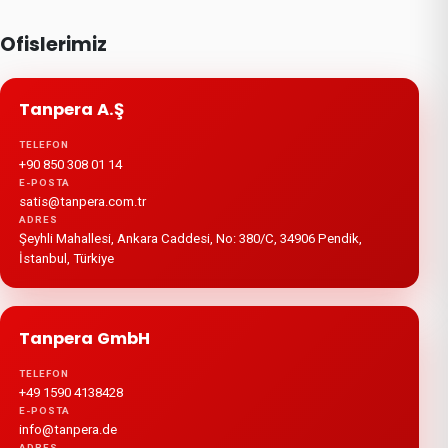
Ofislerimiz
Tanpera A.Ş
TELEFON
+90 850 308 01 14
E-POSTA
satis@tanpera.com.tr
ADRES
Şeyhli Mahallesi, Ankara Caddesi, No: 380/C, 34906 Pendik,
İstanbul, Türkiye
Tanpera GmbH
TELEFON
+49 1590 4138428
E-POSTA
info@tanpera.de
ADRES