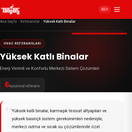
▾
Ana Sayfa
/
Referanslar
/
Yüksek Katlı Binalar
HVAC REFERANSLARI
Yüksek Katlı Binalar
Enerji Verimli ve Konforlu Merkezi Sistem Çözümleri
6
kurumsal referans
“
Yüksek katlı binalar, karmaşık tesisat altyapıları ve
yüksek basınçlı sistem gereksinimleri nedeniyle,
merkezi ısıtma ve sıcak su çözümlerinde özel