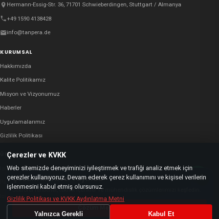
Hermann-Essig-Str. 36, 71701 Schwieberdingen, Stuttgart / Almanya
+49 1590 4138428
info@tanpera.de
KURUMSAL
Hakkımızda
Kalite Politikamız
Misyon ve Vizyonumuz
Haberler
Uygulamalarımız
Gizlilik Politikası
ÜRÜNLERIMIZ
Çerezler ve KVKK
Web sitemizde deneyiminizi iyileştirmek ve trafiği analiz etmek için
Isı Değiştiriciler
Çözüm Merkezi Yayında
çerezler kullanıyoruz. Devam ederek çerez kullanımını ve kişisel verilerin
×
Paket Sistem Çözümleri
işlenmesini kabul etmiş olursunuz.
Sektörel rehberler, teknik içerikler ve mühendislik çözümlerimizi keşfedin.
Isıl Depolama Çözümleri
Gizlilik Politikası ve KVKK Aydınlatma Metni
Çözüm Merkezi'ne Git
Yalnızca Gerekli
Kabul Et