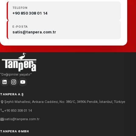
TELEFON
+90 850 308 01 14
E-POSTA
satis@tanpera.com.tr
“
Değişimler yaşatır
”
TANPERA A.Ş
Şeyhli Mahallesi, Ankara Caddesi, No: 380/C, 34906 Pendik, İstanbul, Türkiye
+90 850 308 01 14
satis@tanpera.com.tr
TANPERA GMBH