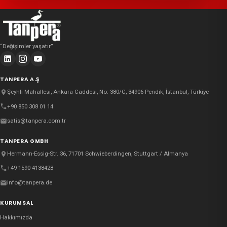
“
Değişimler yaşatır
”
TANPERA A.Ş
Şeyhli Mahallesi, Ankara Caddesi, No: 380/C, 34906 Pendik, İstanbul, Türkiye
+90 850 308 01 14
satis@tanpera.com.tr
TANPERA GMBH
Hermann-Essig-Str. 36, 71701 Schwieberdingen, Stuttgart / Almanya
+49 1590 4138428
info@tanpera.de
KURUMSAL
Hakkımızda