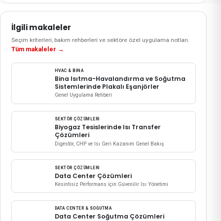
İlgili makaleler
Seçim kriterleri, bakım rehberleri ve sektöre özel uygulama notları.
Tüm makaleler
→
HVAC & BINA
Bina Isıtma-Havalandırma ve Soğutma
Sistemlerinde Plakalı Eşanjörler
Genel Uygulama Rehberi
SEKTÖR ÇÖZÜMLERI
Biyogaz Tesislerinde Isı Transfer
Çözümleri
Digestör, CHP ve Isı Geri Kazanım Genel Bakış
SEKTÖR ÇÖZÜMLERI
Data Center Çözümleri
Kesintisiz Performans için Güvenilir Isı Yönetimi
DATA CENTER & SOĞUTMA
Data Center Soğutma Çözümleri