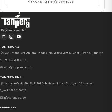
Kritik Altyapı Isı Transfer Genel Bakış
“
Değişimler yaşatır
”
TANPERA A.Ş
Şeyhli Mahallesi, Ankara Caddesi, No: 380/C, 34906 Pendik, İstanbul, Türkiye
+90 850 308 01 14
satis@tanpera.com.tr
TANPERA GMBH
Hermann-Essig-Str. 36, 71701 Schwieberdingen, Stuttgart / Almanya
+49 1590 4138428
info@tanpera.de
KURUMSAL