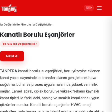
▾
Isı Değiştiriciler
/
Borulu Isı Değiştiriciler
Kanatlı Borulu Eşanjörler
Borulu Isı Değiştiriciler
Teklif Al
TANPERA kanatlı borulu ısı eşanjörleri, boru yüzeyine eklenen
kanat yapısı sayesinde ısı transfer alanını genişleterek hava-
soğutma, buhar ve proses uygulamalarında yüksek verimlilik
sağlar. Lamel, spiral, çıplak borulu ve yüksek frekans kaynaklı
kanat tipleri ile farklı debi, basınç ve sıcaklık koşullarına uygun
çözümler sunulur. Kanatlı borulu eşanjörler HVAC, enerji
santralleri, petrokimya, gıda ve tekstil gibi birçok sektörde atık ısı