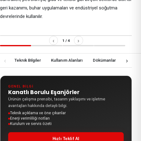
geri kazanımı, buhar uygulamaları ve endüstriyel soğutma
devrelerinde kullanılır.
‹
›
1
/
4
‹
›
lgi
Teknik Bilgiler
Kullanım Alanları
Dökümanlar
Teklif 
GENEL BILGI
Kanatlı Borulu Eşanjörler
Ürünün çalışma prensibi, tasarım yaklaşımı ve işletme
avantajları hakkında detaylı bilgi.
Teknik açıklama ve öne çıkanlar
Enerji verimliliği notları
Kurulum ve servis özeti
Hızlı Teklif Al