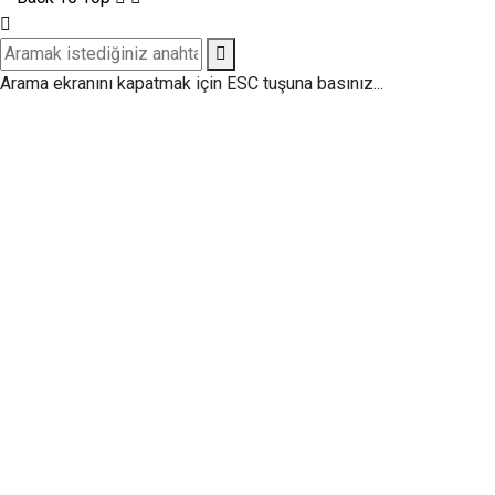
Arama ekranını kapatmak için ESC tuşuna basınız...
Tercihleri Yönet