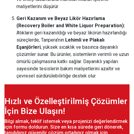
maliyetlerini düşürür​.
Geri Kazanım ve Beyaz Likör Hazırlama
(Recovery Boiler and White Liquor Preparation):
Atıkların geri kazanıldığı ve beyaz likörün hazırlandığı
süreçlerde, Tanpera’nın
Lehimli ve Plakalı
Eşanjörleri
, yüksek sıcaklık ve basınca dayanıklı
çözümler sunar. Bu ürünler, sistemlerin verimli ve uzun
ömürlü çalışmasına katkı sağlar. Dayanıklı yapıları
sayesinde tesislerin bakım maliyetlerini azaltır ve
çevresel sürdürülebilirliğe destek olur​.
Hızlı ve Özelleştirilmiş Çözümler
İçin Bize Ulaşın!
Bilgi almak, teklif istemek veya projenizi değerlendirmek
için formu doldurun. Size en kısa sürede geri dönerek,
tanıdığınız güvenilir çözüm ortağınız olmak için