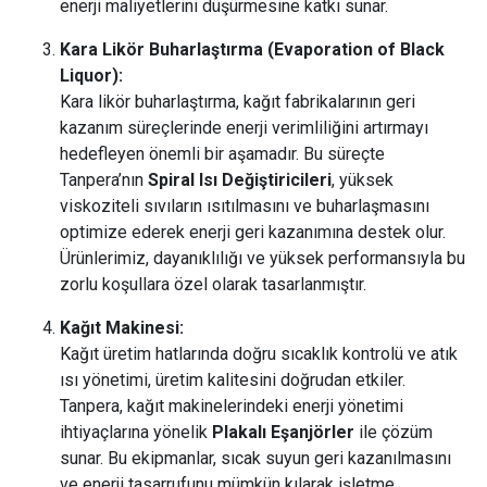
enerji maliyetlerini düşürmesine katkı sunar​.
Kara Likör Buharlaştırma (Evaporation of Black
Liquor):
Kara likör buharlaştırma, kağıt fabrikalarının geri
kazanım süreçlerinde enerji verimliliğini artırmayı
hedefleyen önemli bir aşamadır. Bu süreçte
Tanpera’nın
Spiral Isı Değiştiricileri
, yüksek
viskoziteli sıvıların ısıtılmasını ve buharlaşmasını
optimize ederek enerji geri kazanımına destek olur.
Ürünlerimiz, dayanıklılığı ve yüksek performansıyla bu
zorlu koşullara özel olarak tasarlanmıştır​​.
Kağıt Makinesi:
Kağıt üretim hatlarında doğru sıcaklık kontrolü ve atık
ısı yönetimi, üretim kalitesini doğrudan etkiler.
Tanpera, kağıt makinelerindeki enerji yönetimi
ihtiyaçlarına yönelik
Plakalı Eşanjörler
ile çözüm
sunar. Bu ekipmanlar, sıcak suyun geri kazanılmasını
ve enerji tasarrufunu mümkün kılarak işletme