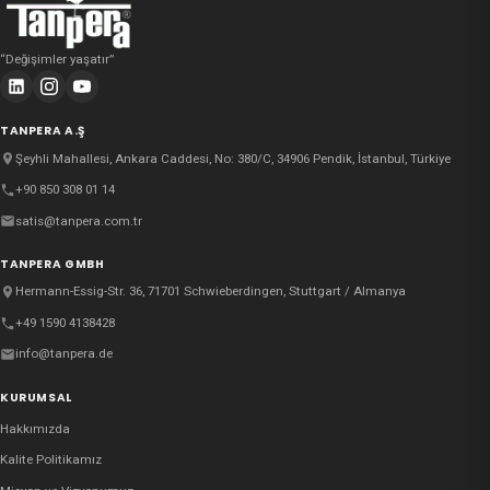
“
Değişimler yaşatır
”
TANPERA A.Ş
Şeyhli Mahallesi, Ankara Caddesi, No: 380/C, 34906 Pendik, İstanbul, Türkiye
+90 850 308 01 14
satis@tanpera.com.tr
TANPERA GMBH
Hermann-Essig-Str. 36, 71701 Schwieberdingen, Stuttgart / Almanya
+49 1590 4138428
info@tanpera.de
KURUMSAL
Hakkımızda
Kalite Politikamız