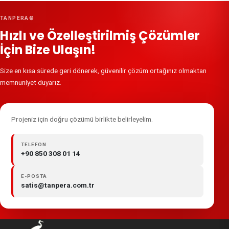
TANPERA®
Hızlı ve Özelleştirilmiş Çözümler
İçin Bize Ulaşın!
Size en kısa sürede geri dönerek, güvenilir çözüm ortağınız olmaktan
memnuniyet duyarız.
Projeniz için doğru çözümü birlikte belirleyelim.
TELEFON
+90 850 308 01 14
E-POSTA
satis@tanpera.com.tr