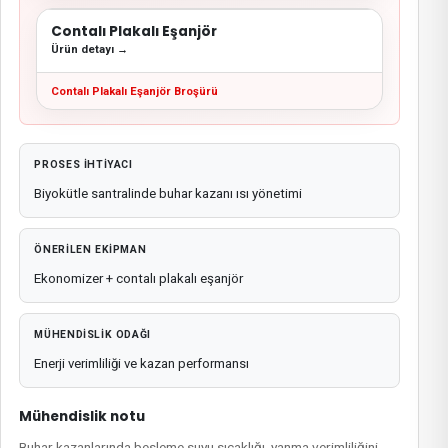
Contalı Plakalı Eşanjör
Ürün detayı →
Contalı Plakalı Eşanjör Broşürü
PROSES IHTIYACI
Biyokütle santralinde buhar kazanı ısı yönetimi
ÖNERILEN EKIPMAN
Ekonomizer + contalı plakalı eşanjör
MÜHENDISLIK ODAĞI
Enerji verimliliği ve kazan performansı
Mühendislik notu
Buhar kazanlarında besleme suyu sıcaklığı, yanma verimliliğini