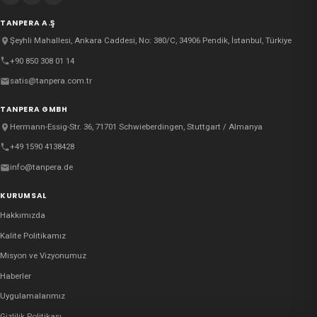
TANPERA A.Ş
Şeyhli Mahallesi, Ankara Caddesi, No: 380/C, 34906 Pendik, İstanbul, Türkiye
+90 850 308 01 14
satis@tanpera.com.tr
TANPERA GMBH
Hermann-Essig-Str. 36, 71701 Schwieberdingen, Stuttgart / Almanya
+49 1590 4138428
info@tanpera.de
KURUMSAL
Hakkımızda
Kalite Politikamız
Misyon ve Vizyonumuz
Haberler
Uygulamalarımız
Gizlilik Politikası