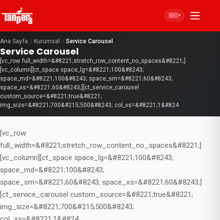
▾
Ana Sayfa
/
Kurumsal
/
Service Carousel
Service Carousel
[vc_row full_width=&#8221;stretch_row_content_no_spaces&#8221;]
[vc_column][ct_space space_lg=&#8221;100&#8243;
space_md=&#8221;100&#8243; space_sm=&#8221;60&#8243;
space_xs=&#8221;60&#8243;][ct_service_carousel
custom_source=&#8221;true&#8221;
img_size=&#8221;700&#215;500&#8243; col_xs=&#8221;1&#824
[vc_row
full_width=&#8221;stretch_row_content_no_spaces&#8221;]
[vc_column][ct_space space_lg=&#8221;100&#8243;
space_md=&#8221;100&#8243;
space_sm=&#8221;60&#8243; space_xs=&#8221;60&#8243;]
[ct_service_carousel custom_source=&#8221;true&#8221;
img_size=&#8221;700&#215;500&#8243;
col_xs=&#8221;1&#824